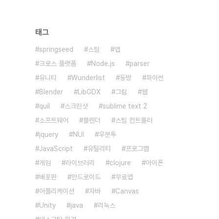
태그
springseed
스팀
앱
크로스 플랫폼
Node.js
parser
유니티
Wunderlist
동방
파이썬
Blender
LibGDX
그림
웹
quil
스크린샷
sublime text 2
소프트웨어
블렌더
스팀 컨트롤러
jquery
NUI
우분투
JavaScript
유틸리티
프로그램
게임
라이브러리
clojure
아이폰
배포판
안드로이드
무료앱
어플리케이션
자바
Canvas
Unity
java
리눅스