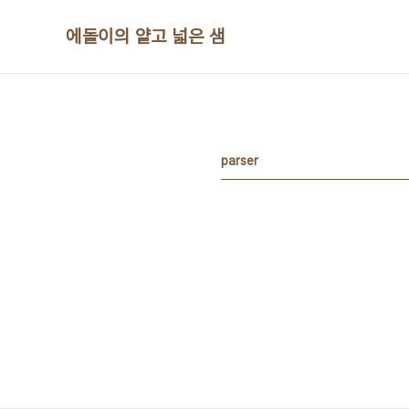
본문 바로가기
에돌이의 얕고 넓은 샘
parser