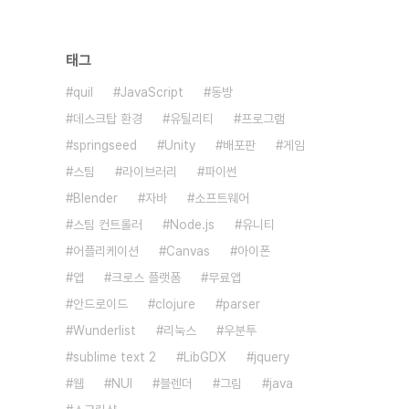
태그
quil
JavaScript
동방
데스크탑 환경
유틸리티
프로그램
springseed
Unity
배포판
게임
스팀
라이브러리
파이썬
Blender
자바
소프트웨어
스팀 컨트롤러
Node.js
유니티
어플리케이션
Canvas
아이폰
앱
크로스 플랫폼
무료앱
안드로이드
clojure
parser
Wunderlist
리눅스
우분투
sublime text 2
LibGDX
jquery
웹
NUI
블렌더
그림
java