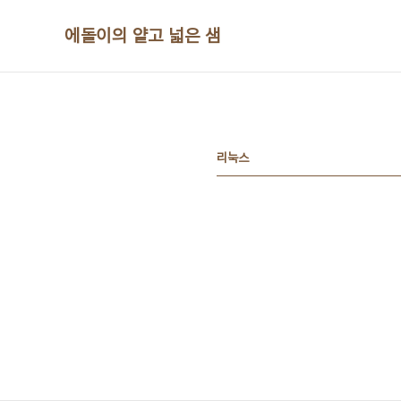
본문 바로가기
에돌이의 얕고 넓은 샘
리눅스