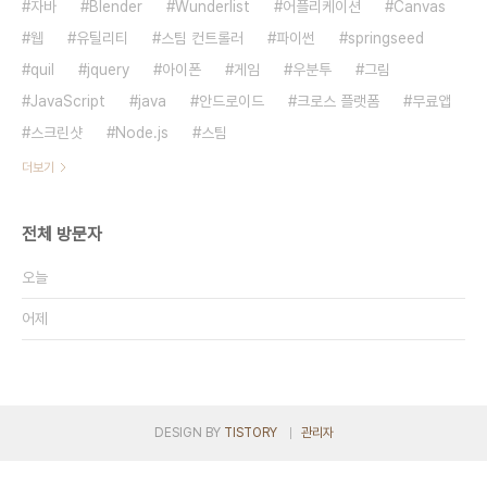
자바
Blender
Wunderlist
어플리케이션
Canvas
웹
유틸리티
스팀 컨트롤러
파이썬
springseed
quil
jquery
아이폰
게임
우분투
그림
JavaScript
java
안드로이드
크로스 플랫폼
무료앱
스크린샷
Node.js
스팀
더보기
전체 방문자
오늘
어제
DESIGN BY
TISTORY
관리자