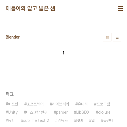
본문 바로가기
에돌이의 얕고 넓은 샘
Blender
1
태그
배포판
소프트웨어
라이브러리
유니티
프로그램
Unity
데스크탑 환경
parser
LibGDX
clojure
동방
sublime text 2
리눅스
NUI
앱
블렌더