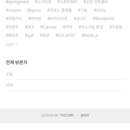
springseed
스크린샷
소프트웨어
스팀 컨트롤러
clojure
jquery
크로스 플랫폼
그림
Unity
유틸리티
파이썬
라이브러리
유니티
Wunderlist
우분투
NUI
Canvas
자바
데스크탑 환경
무료앱
배포판
quil
동방
안드로이드
Node.js
더보기
전체 방문자
오늘
어제
DESIGN BY
TISTORY
관리자