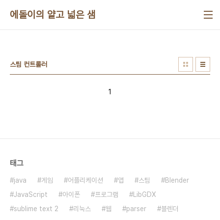
본문 바로가기
에돌이의 얕고 넓은 샘
스팀 컨트롤러
1
태그
java
게임
어플리케이션
앱
스팀
Blender
JavaScript
아이폰
프로그램
LibGDX
sublime text 2
리눅스
웹
parser
블렌더